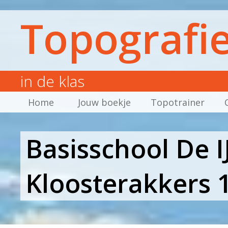
Topografi
in de klas
Home
Jouw boekje
Topotrainer
Basisschool De IJ
Kloosterakkers 