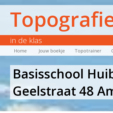
Topografi
in de klas
Home
Jouw boekje
Topotrainer
Basisschool Huib
Geelstraat 48 