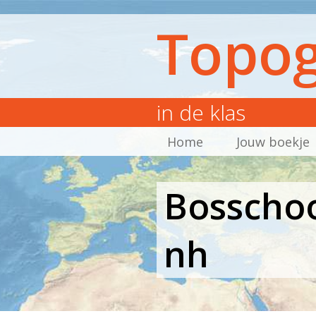
Topog
in de klas
Home
Jouw boekje
Bosschoo
nh