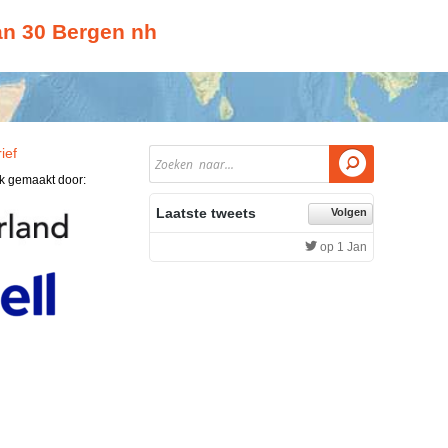
n 30 Bergen nh
ief

jk gemaakt door:
Laatste tweets
Volgen
op 1 Jan