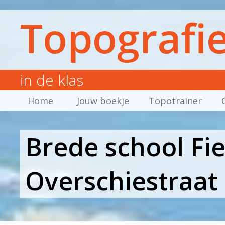
Topografi
in de klas
Home
Jouw boekje
Topotrainer
Brede school Fi
Overschiestraa