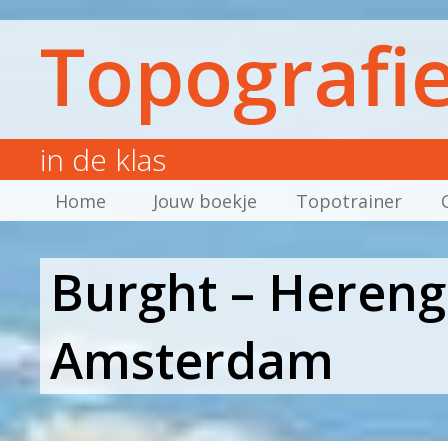
Topografi
in de klas
Home
Jouw boekje
Topotrainer
Burght – Hereng
Amsterdam