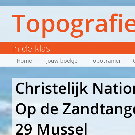
Topografi
in de klas
Home
Jouw boekje
Topotrainer
Christelijk Nati
Op de Zandtang
29 Mussel