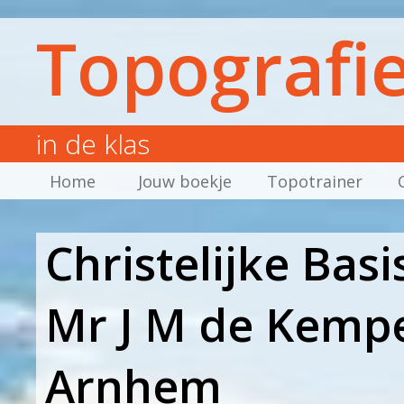
Topografi
in de klas
Home
Jouw boekje
Topotrainer
Christelijke Basi
Mr J M de Kempe
Arnhem