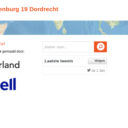
enburg 19 Dordrecht
ief

jk gemaakt door:
Laatste tweets
Volgen
op 1 Jan