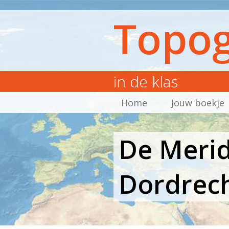
Topog
in de klas
Home
Jouw boekje
De Merid
Dordrec