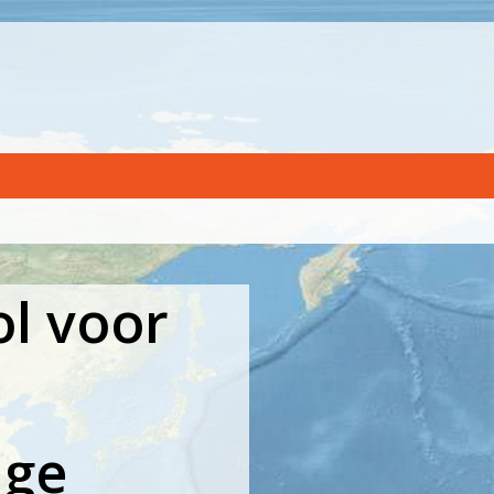
l voor
age