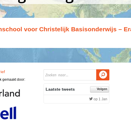
school voor Christelijk Basisonderwijs – E
ief

jk gemaakt door:
Laatste tweets
Volgen
op 1 Jan