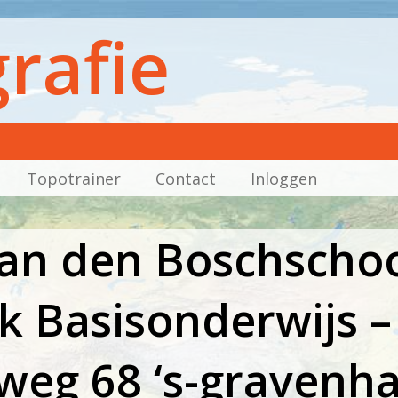
rafie
Topotrainer
Contact
Inloggen
van den Boschschoo
jk Basisonderwijs –
eg 68 ‘s-gravenh