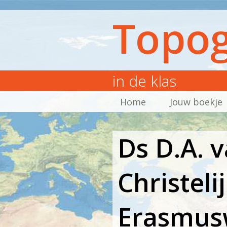
Topog
in de klas
Home
Jouw boekje
Ds D.A. 
Christeli
Erasmusw