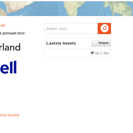
ief

jk gemaakt door:
Laatste tweets
Volgen
op 1 Jan
nnis Hunink