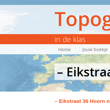
Topog
in de klas
Home
Jouw boekje
– Eikstr
– Eikstraat 36 Hoorn 