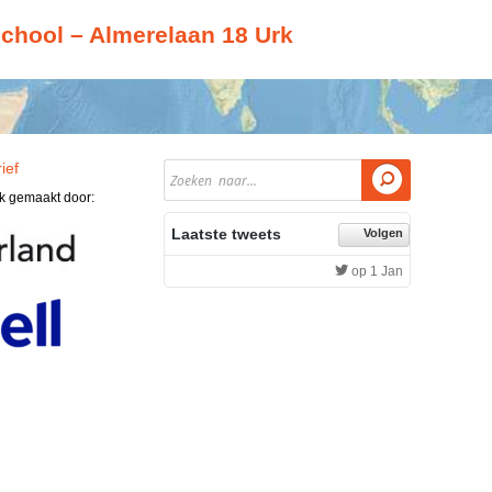
chool – Almerelaan 18 Urk
ief

jk gemaakt door:
Laatste tweets
Volgen
op 1 Jan