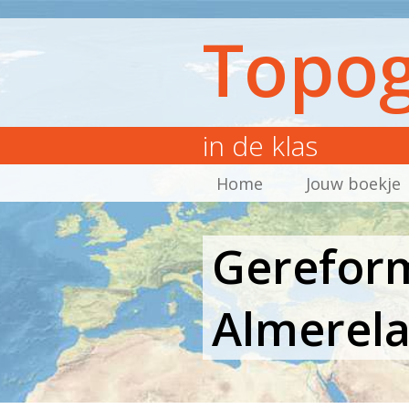
Topog
in de klas
Home
Jouw boekje
Gereform
Almerela