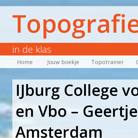
Topografi
in de klas
Home
Jouw boekje
Topotrainer
IJburg College 
en Vbo – Geertj
Amsterdam