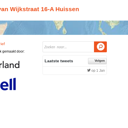
van Wijkstraat 16-A Huissen
ief

jk gemaakt door:
Laatste tweets
Volgen
op 1 Jan