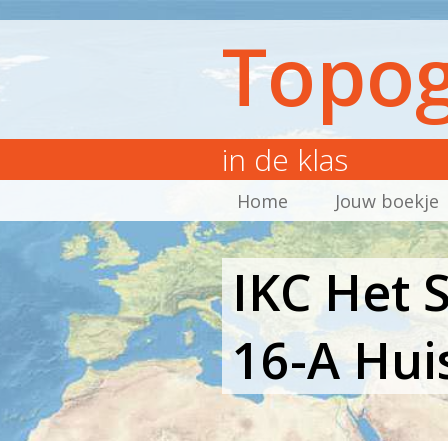
Topog
in de klas
Home
Jouw boekje
IKC Het 
16-A Hui