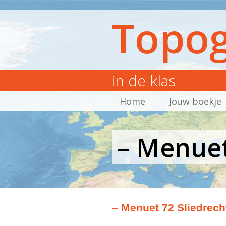
Topog
in de klas
Home
Jouw boekje
– Menuet
– Menuet 72 Sliedrech