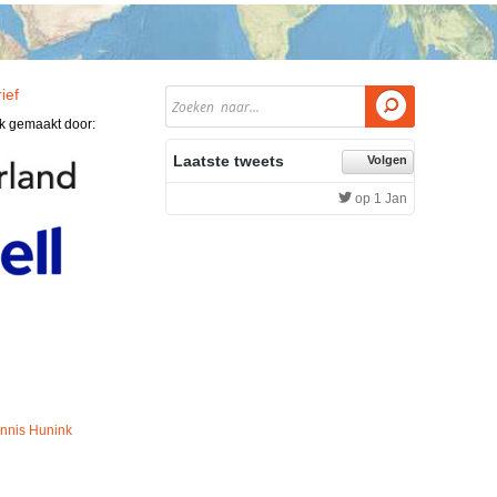
ief

jk gemaakt door:
Laatste tweets
Volgen
op 1 Jan
nnis Hunink