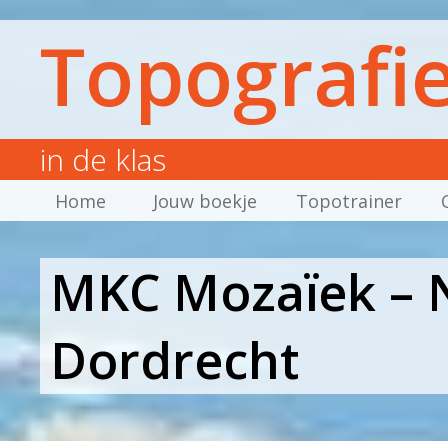
Topografi
in de klas
Home
Jouw boekje
Topotrainer
MKC Mozaïek – 
Dordrecht