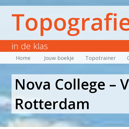
Topografi
in de klas
Home
Jouw boekje
Topotrainer
Nova College – 
Rotterdam