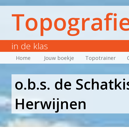
Topografi
in de klas
Home
Jouw boekje
Topotrainer
o.b.s. de Schatk
Herwijnen