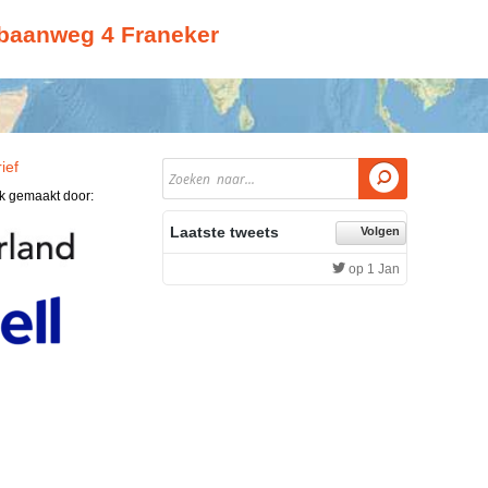
baanweg 4 Franeker
ief

jk gemaakt door:
Laatste tweets
Volgen
op 1 Jan