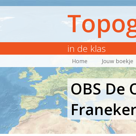
Topog
in de klas
Home
Jouw boekje
OBS De O
Franeke