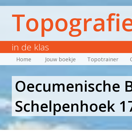
Topografi
in de klas
Home
Jouw boekje
Topotrainer
Oecumenische Ba
Schelpenhoek 1