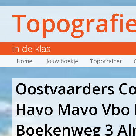
Topografi
in de klas
Home
Jouw boekje
Topotrainer
Oostvaarders Co
Havo Mavo Vbo 
Boekenweg 3 A