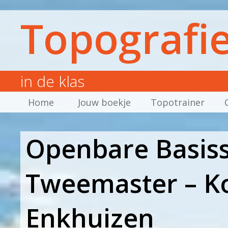
Topografi
in de klas
Home
Jouw boekje
Topotrainer
Openbare Basis
Tweemaster – Ko
Enkhuizen