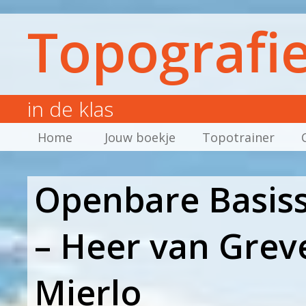
Topografi
in de klas
Home
Jouw boekje
Topotrainer
Openbare Basissc
– Heer van Gre
Mierlo