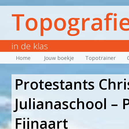
Topografi
in de klas
Home
Jouw boekje
Topotrainer
Protestants Chri
Julianaschool – 
Fijnaart