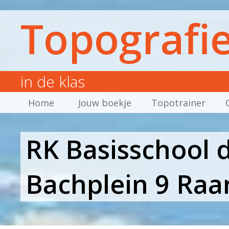
Topografi
in de klas
Home
Jouw boekje
Topotrainer
RK Basisschool 
Bachplein 9 Ra