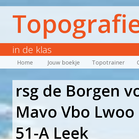
Topografi
in de klas
Home
Jouw boekje
Topotrainer
rsg de Borgen 
Mavo Vbo Lwoo 
51-A Leek