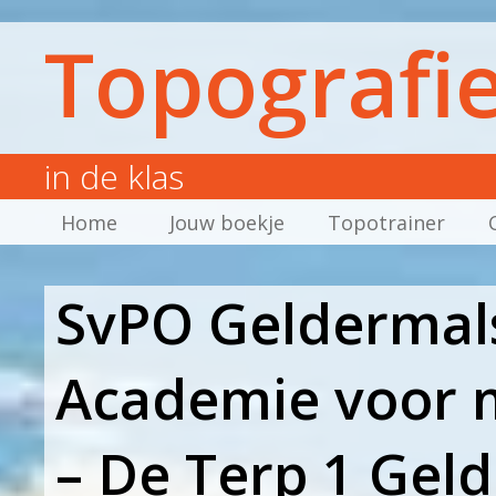
Topografi
in de klas
Home
Jouw boekje
Topotrainer
SvPO Geldermals
Academie voor 
– De Terp 1 Gel