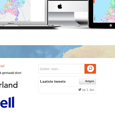
ief

jk gemaakt door:
Laatste tweets
Volgen
op 1 Jan