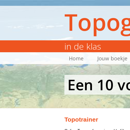
Topog
in de klas
Home
Jouw boekje
Een 10 v
Topotrainer