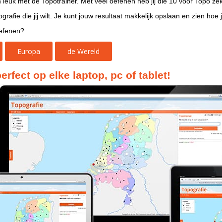
 leuk met de Topotrainer. Met veel oefenen heb jij die 10 voor Topo ze
rafie die jij wilt. Je kunt jouw resultaat makkelijk opslaan en zien hoe j
oefenen?
Europa
de Wereld
erfect op elke laptop, pc of tablet!