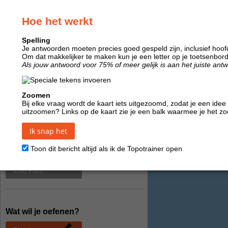
Topografie
Hoe het werkt
Spelling
Je antwoorden moeten precies goed gespeld zijn, inclusief hoofd
Om dat makkelijker te maken kun je een letter op je toetsenbord i
In de klas
Je oefent nu:
Zuid
Als jouw antwoord voor 75% of meer gelijk is aan het juiste antwoor
Instellingen
Uitleg
Zoomen
Start
Bij elke vraag wordt de kaart iets uitgezoomd, zodat je een idee
uitzoomen? Links op de kaart zie je een balk waarmee je het 
Ik snap het
Aantal plaatsen
Toon dit bericht altijd als ik de Topotrainer open
Cito 100
Cito Plus
Wat wil je oefenen?