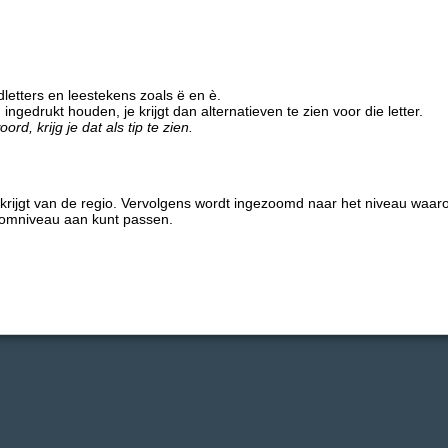
letters en leestekens zoals ë en è.
ngedrukt houden, je krijgt dan alternatieven te zien voor die letter.
-holland
Ga terug en kies opnieuw
d, krijg je dat als tip te zien.
 krijgt van de regio. Vervolgens wordt ingezoomd naar het niveau waarop
zoomniveau aan kunt passen.