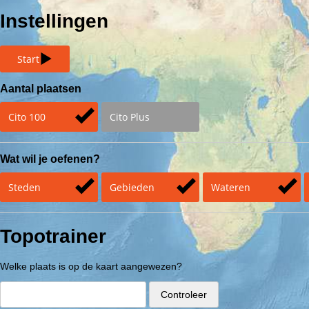
Instellingen
Start
Aantal plaatsen
Cito 100
Cito Plus
Wat wil je oefenen?
Steden
Gebieden
Wateren
Topotrainer
Welke plaats
is op de kaart aangewezen?