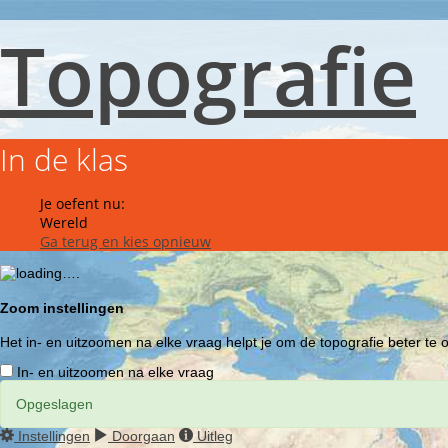
Topografie
In de klas
Je oefent nu:
Wereld
Ga terug en kies opnieuw
Zoom instellingen
Het in- en uitzoomen na elke vraag helpt je om de topografie beter te
In- en uitzoomen na elke vraag
Opgeslagen
Instellingen
Doorgaan
Uitleg